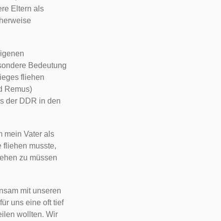
re Eltern als
cherweise
eigenen
besondere Bedeutung
ieges fliehen
nd Remus)
us der DDR in den
 mein Vater als
 fliehen musste,
fliehen zu müssen
insam mit unseren
r uns eine oft tief
ilen wollten. Wir