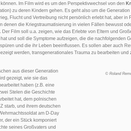
 können. Im Film wird es um den Perspektivwechsel von den
Kr
ation) zu deren Kindern gehen. Es geht also um die Generation
Krieg, Flucht und Vertreibung nicht persönlich erlebt hat, aber in
in denen die Kriegstraumatisierung in vielen Fällen bewusst od
. Der Film soll u.a. zeigen, wie das Erlebte von Eltern und Groß
hat und soll die Symptome aufzeigen, die die nachfolgenden 
te spüren und die ihr Leben beeinflussen. Es sollen aber auch 
zeigt werden, transgenerationales Trauma zu bearbeiten und 
chen aus dieser Generation
© Roland Rem
ird gezeigt, wie sie das
earbeitet haben (z.B. eine
 zwei Stelen die Geschichte
rbeitet hat, dem polnischen
KZ starb, und ihrem deutschen
s Wehrmachtssoldat am D-Day
r, der ein Stück komponiert
chte seines Großvaters und