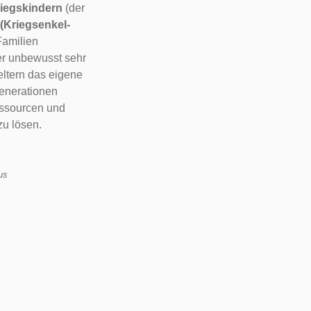
iegskindern
(der
(Kriegsenkel-
 Familien
er unbewusst sehr
eltern das eigene
Generationen
Ressourcen und
zu lösen.
us