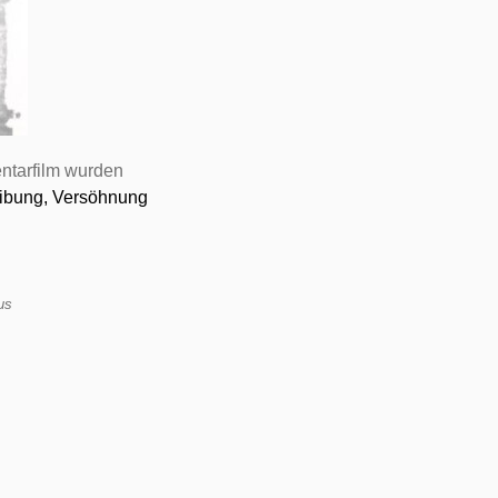
tarfilm wurden
eibung, Versöhnung
us