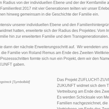
n Radius von der individuellen Ebene und der der Kernfamilie a
Familienfest 2017 mit vier Generationen teilten wir unser Erle
nen hinweg gemeinsam in die Geschichte der Familie ein.
tensiv unserer individuellen Ebene und den Familienhintergrü
widmet hatten, erweiterte sich der Radius des Projektes: Vom I
milie hin zur erweiterten Familie und dem Transgenerationalen.
e dann der nächste Erweiterungsschritt auf. Wir wendeten uns 
s die Familie von Roland Remus am Ende des Zweiten Weltkrieg
 Prozessschritten formte sich nun ein Projekt, dem wir den 
UNFT gaben.
Das Projekt ZUFLUCHT-ZU
ingstreck [Symbolbild]
ZUKUNFT widmet sich dem T
Vertreibung am Ende des Zwei
Es werden Schicksale von M
Familien nachgezeichnet, die 
Vertriebene am Ende des Zwei