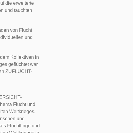
uf die erweiterte
ben und tauchten
nden von Flucht
ndividuellen und
dem Kollektiven in
es geflüchtet war.
Namen ZUFLUCHT-
VERSICHT-
hema Flucht und
ten Weltkrieges.
enschen und
als Flüchtlinge und
ten Weltkrieges in