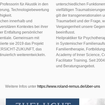
rofessorin für Akustik in den
unterschiedlichen Funktionen 
ierung, Technologiebewertung
vielfältigen Traumatisierunge
higkeit.
gilt der transgenerationalen u
schen innerhalb und
Traumarbeit und der Frage, w
ersitären Kontextes bei ihrer
Vergangenheit unsere Gegen
er Entfaltung persönlicher
beeinflusst.
tentiale. Gemeinsam mit
Heilpraktiker für Psychothera
ierte sie 2019 das Projekt
in Systemischer Familienaufs
RSICHT-ZUKUNFT, das
Familientherapie, Fortbildun
inuierlich weiterentwickeln.
Academy of Inner Science, C
Facilitator Training. Seit 20
und Beratungsangebot.
Weitere Infos unter
https://www.roland-remus.de/über-uns