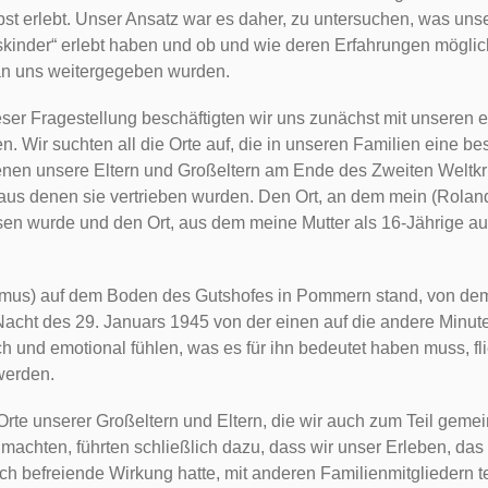
bst erlebt. Unser Ansatz war es daher, zu untersuchen, was unse
kinder“ erlebt haben und ob und wie deren Erfahrungen mögli
an uns weitergegeben wurden.
er Fragestellung beschäftigten wir uns zunächst mit unseren 
n. Wir suchten all die Orte auf, die in unseren Familien eine 
denen unsere Eltern und Großeltern am Ende des Zweiten Weltkr
aus denen sie vertrieben wurden. Den Ort, an dem mein (Rola
en wurde und den Ort, aus dem meine Mutter als 16-Jährige a
emus) auf dem Boden des Gutshofes in Pommern stand, von dem
 Nacht des 29. Januars 1945 von der einen auf die andere Minute
ich und emotional fühlen, was es für ihn bedeutet haben muss, 
werden.
Orte unserer Großeltern und Eltern, die wir auch zum Teil geme
machten, führten schließlich dazu, dass wir unser Erleben, das fü
h befreiende Wirkung hatte, mit anderen Familienmitgliedern te