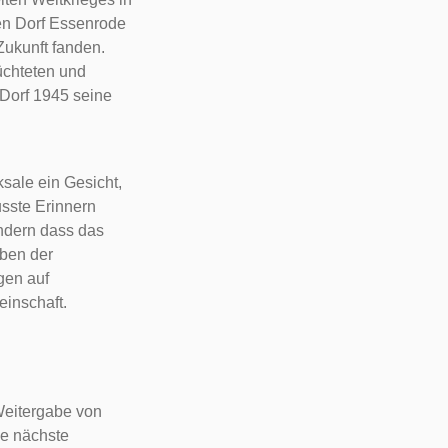
en Dorf Essenrode
 Zukunft fanden.
üchteten und
 Dorf 1945 seine
ksale ein Gesicht,
sste Erinnern
ondern dass das
eben der
gen auf
einschaft.
Weitergabe von
ie nächste