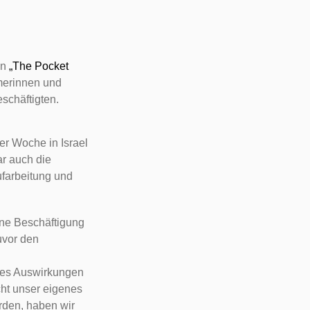
on
„The Pocket
hmerinnen und
schäftigten.
r Woche in Israel
ar auch die
ufarbeitung und
eine Beschäftigung
uvor den
b es Auswirkungen
cht unser eigenes
rden, haben wir