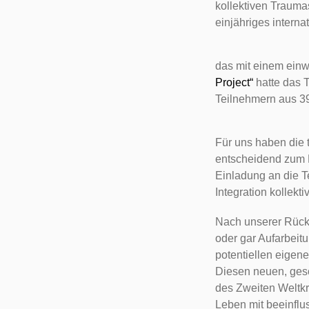
kollektiven Trauma
einjähriges interna
das mit einem einw
Project“
hatte das T
Teilnehmern aus 39
Für uns haben die
entscheidend zum E
Einladung an die T
Integration kollekt
Nach unserer Rückke
oder gar Aufarbeit
potentiellen eigen
Diesen neuen, gesc
des Zweiten Weltkri
Leben mit beeinflu