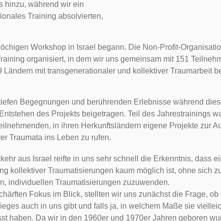
s hinzu, während wir ein
tionales Training absolvierten,
öchigen Workshop in Israel begann. Die Non-Profit-Organisati
raining organisiert, in dem wir uns gemeinsam mit 151 Teilne
 Ländern mit transgenerationaler und kollektiver Traumarbeit be
 tiefen Begegnungen und berührenden Erlebnisse während diese
ntstehen des Projekts beigetragen. Teil des Jahrestrainings w
eilnehmenden, in ihren Herkunftsländern eigene Projekte zur A
iver Traumata ins Leben zu rufen.
hr aus Israel reifte in uns sehr schnell die Erkenntnis, dass 
ung kollektiver Traumatisierungen kaum möglich ist, ohne sich z
en, individuellen Traumatisierungen zuzuwenden.
härften Fokus im Blick, stellten wir uns zunächst die Frage, o
eges auch in uns gibt und falls ja, in welchem Maße sie viellei
sst haben. Da wir in den 1960er und 1970er Jahren geboren wu